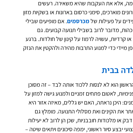
מה, אלא את העקבות שהיא משאירה. רעשים
נים מוארכים, סימני כרסום בארונות או בשקיות מזון
עידים על פעילות של
מכרסמים
. אם מופיעים שבילי
 כהות, מדובר לרוב בשבילי תנועה קבועים. גם
ו קרדיות, עשויה לרמוז על קינון של חולדות. ברגע
 מיידי כדי למנוע התרבות מהירה ולהקטין את הנזק
דה בבית
אשון הוא לא לנסות ללכוד אותה לבד – זה מסוכן
נימיות, לאטום פתחים זמניים ולמנוע גישה למזון על
נים: היכן נראתה, האם יש גללים, מאיזה אזור היא
תר את הקינים ואת מסלולי התנועה. מומלץ גם
בק או מלכודות חובבניות, שכן הן לרוב לא יעילות
י יבצע סיור ראשוני, ימפה סיכונים ויתאים שיטה –