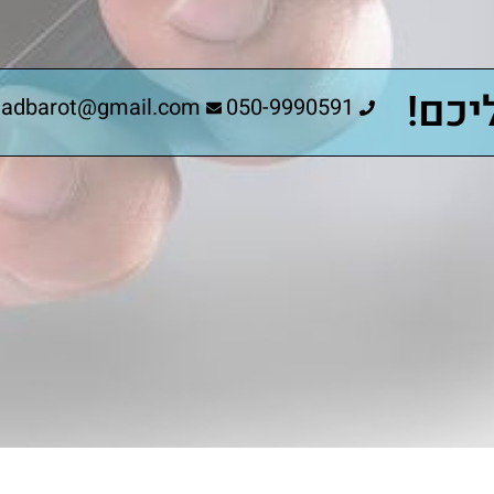
יכם!
hadbarot@gmail.com
050-9990591