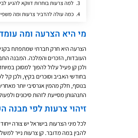
למה צרעות בוחרות דווקא להגיע לבי
כמה עולה להדביר צרעות ומה משפיע
איך צרעות מצליחות להיכנס לתוך הב
מי היא הצרעה ומה עומד
האם אפשר לטפל בצרעות לבד ומה ב
סוגי הצרעות בישראל שכדאי להכיר
הצרעה היא חרק חברתי שמתפתח בקנים
העובדות, הזכרים והמלכה. המבנה החב
ולכן קן פעיל עלול להפוך למסוכן במיוח
בחודשי האביב וסוכרים בקיץ, ולכן קל ל
בנוסף, חלק מהמין אגרסיבי יותר מאחרי
התנהגותן מסייעת לזהות סיכונים ולפעול 
זיהוי צרעות לפי מבנה הק
לכל מיני הצרעות בישראל יש צורה ייחו
להבין במה מדובר. קן צרעות נייר למשל 