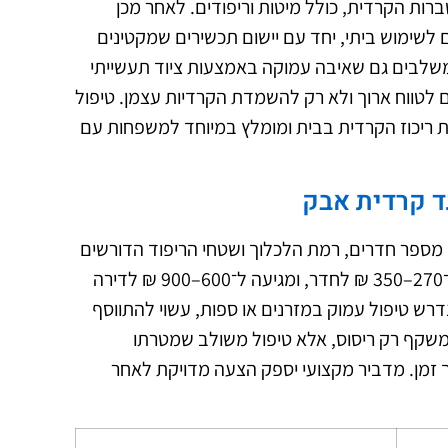
רות הקרדית, כולל מיטות וריפודים. לאחר מכן
 לשימוש ביתי, יחד עם יישום תכשירים שמקטינים
משלבים גם שאיבה עמוקה באמצעות ציוד תעשייתי
 לטווח ארוך ולא רק להשמדת הקרדיות עצמן. טיפול
עי מסייע להפחית ב־70%–90% את ריכוז הקרדית בבית ומומלץ במיוחד למשפחות עם
גד קרדית אבק
ספר חדרים, רמת הלכלוך ושטחי הריפוד הדורשים
טיפול. ברוב המקרים העלות מתחילה מ־270–350 ₪ לחדר, ומגיעה ל־600–900 ₪ לדירה
דרש טיפול עמוק במזרנים או ספות, עשוי להתווסף
 משקף רק ריסוס, אלא טיפול משולב שמטרתו
זמן. מדביר מקצועי יספק הצעה מדויקת לאחר